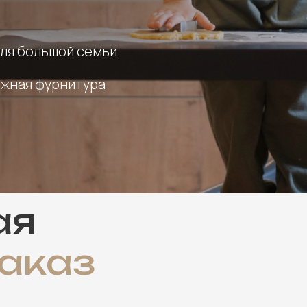
для большой семьи
ежная фурнитура
ая
аказ